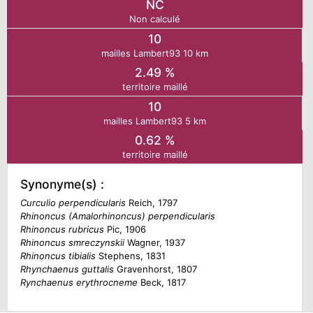
NC
Non calculé
N
10
mailles Lambert93 10 km
E
2.49 %
territoire maillé
10
IE
mailles Lambert93 5 km
0.62 %
O
territoire maillé
CT
Synonyme(s) :
Curculio perpendicularis
Reich, 1797
Rhinoncus (Amalorhinoncus) perpendicularis
Rhinoncus rubricus
Pic, 1906
Rhinoncus smreczynskii
Wagner, 1937
Rhinoncus tibialis
Stephens, 1831
Rhynchaenus guttalis
Gravenhorst, 1807
Rynchaenus erythrocneme
Beck, 1817