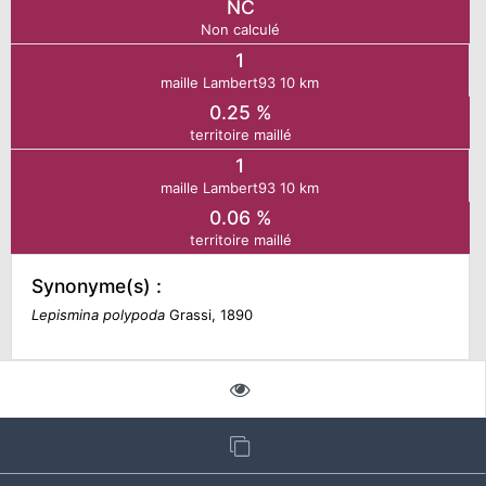
NC
Non calculé
N
1
maille Lambert93 10 km
E
0.25 %
territoire maillé
1
IE
maille Lambert93 10 km
0.06 %
O
territoire maillé
CT
Synonyme(s) :
Lepismina polypoda
Grassi, 1890