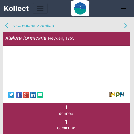
Kollect
Nicoletiidae
>
Atelura
Atelura formicaria
Heyden, 1855
TÉS
IONS
CHE
TION
1
donnée
DE
1
commune