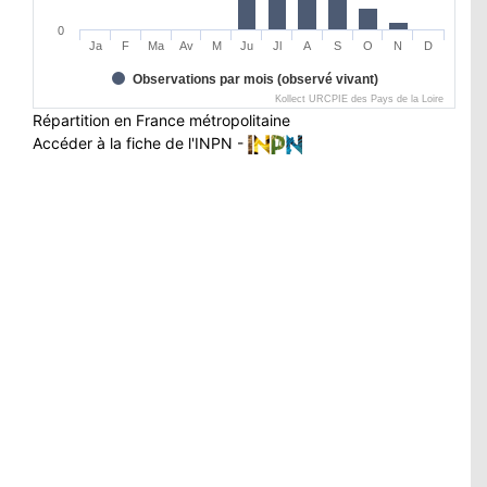
0
Ja
F
Ma
Av
M
Ju
Jl
A
S
O
N
D
Observations par mois (observé vivant)
Kollect URCPIE des Pays de la Loire
Répartition en France métropolitaine
Accéder à la fiche de l'INPN -