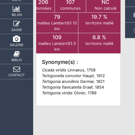
206
107
NC
données
communes
Non calculé
BILAN
79
19.7 %
mailles Lambert93 10
territoire maillé
km
SAISIE
109
6.8 %
mailles Lambert93 5
territoire maillé
GALERIE
km
BIBLIO
Synonyme(s) :
Cicada viridis
Linnaeus, 1758
CONTACT
Tettigonella concolor
Haupt, 1912
Tettigonia arundinis
Germar, 1821
Tettigonia flavicatella
Graaf, 1854
Tettigonia viridis
Olivier, 1789