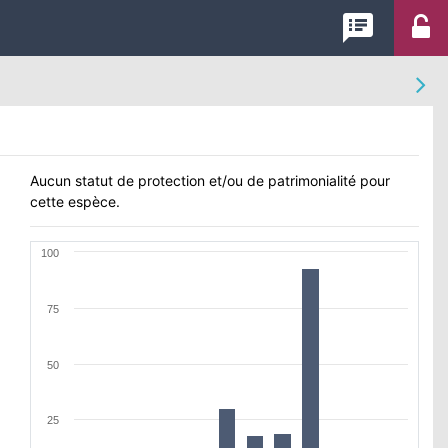
speaker_notes
Aucun statut de protection et/ou de patrimonialité pour
cette espèce.
100
75
50
25