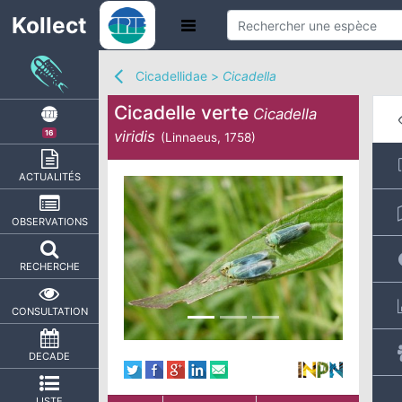
Kollect
Cicadellidae
>
Cicadella
Cicadelle verte
Cicadella
viridis
16
(Linnaeus, 1758)
ACTUALITÉS
OBSERVATIONS
RECHERCHE
CONSULTATION
DECADE
LISTE