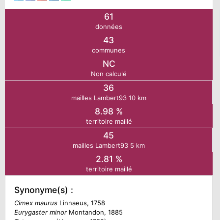
61
N
données
43
E
communes
NC
Non calculé
IE
36
mailles Lambert93 10 km
O
8.98 %
territoire maillé
CT
45
mailles Lambert93 5 km
2.81 %
territoire maillé
Synonyme(s) :
Cimex maurus
Linnaeus, 1758
Eurygaster minor
Montandon, 1885