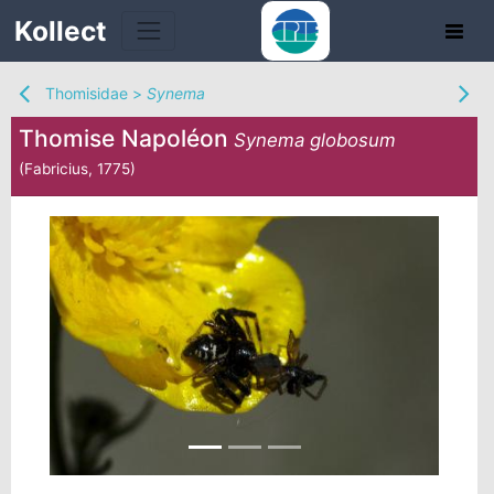
Kollect
Thomisidae
>
Synema
Thomise Napoléon
Synema globosum
(Fabricius, 1775)
TÉS
IONS
CHE
TION
DE