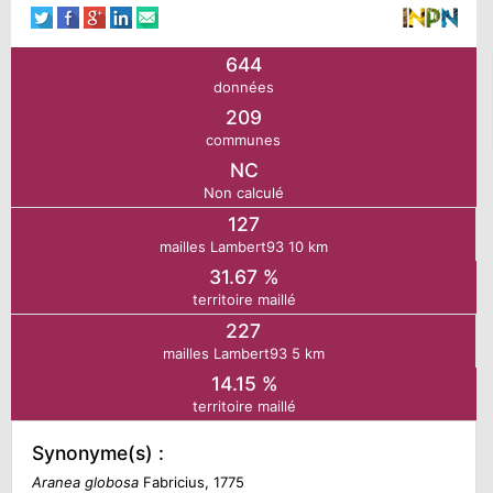
N
644
données
E
209
communes
IE
NC
Non calculé
O
127
mailles Lambert93 10 km
31.67 %
CT
territoire maillé
227
mailles Lambert93 5 km
14.15 %
territoire maillé
Synonyme(s) :
Aranea globosa
Fabricius, 1775