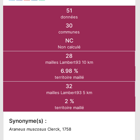
51
N
données
30
E
communes
NC
Non calculé
IE
28
mailles Lambert93 10 km
O
6.98 %
territoire maillé
CT
32
mailles Lambert93 5 km
2 %
territoire maillé
Synonyme(s) :
Araneus muscosus
Clerck, 1758