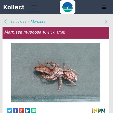
Kollect
Salticidae
>
Marpissa
Marpissa muscosa
(Clerck, 1758)
TÉS
IONS
CHE
TION
DE