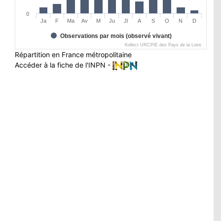
0
Ja
F
Ma
Av
M
Ju
Jl
A
S
O
N
D
Observations par mois (observé vivant)
Kollect URCPIE des Pays de la Loire
Répartition en France métropolitaine
Accéder à la fiche de l'INPN -