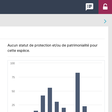
speaker_notes
Aucun statut de protection et/ou de patrimonialité pour
cette espèce.
100
75
50
25