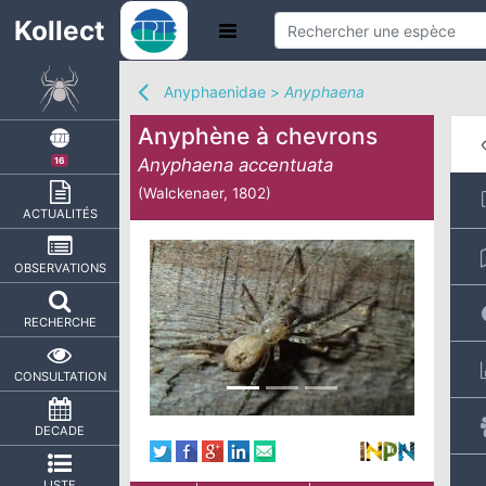
Kollect
Anyphaenidae
>
Anyphaena
Anyphène à chevrons
Anyphaena accentuata
16
(Walckenaer, 1802)
ACTUALITÉS
OBSERVATIONS
RECHERCHE
CONSULTATION
DECADE
LISTE