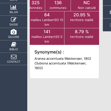
325
136
NC
données
communes
Non calculé
BILAN
84
20.95 %
mailles Lambert93 10
territoire maillé
km
SAISIE
141
8.79 %
mailles Lambert93 5
territoire maillé
GALERIE
km
BIBLIO
Synonyme(s) :
Aranea accentuata
Walckenaer, 1802
CONTACT
Clubiona accentuata
(Walckenaer,
1802)