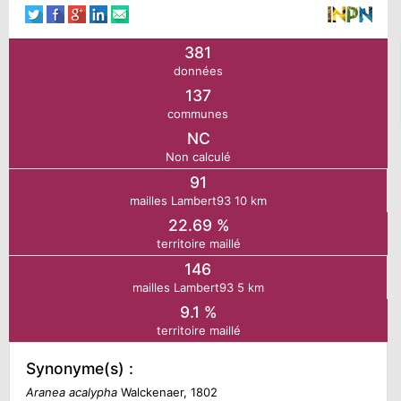
N
381
données
E
137
communes
IE
NC
Non calculé
O
91
mailles Lambert93 10 km
22.69 %
CT
territoire maillé
146
mailles Lambert93 5 km
9.1 %
territoire maillé
Synonyme(s) :
Aranea acalypha
Walckenaer, 1802