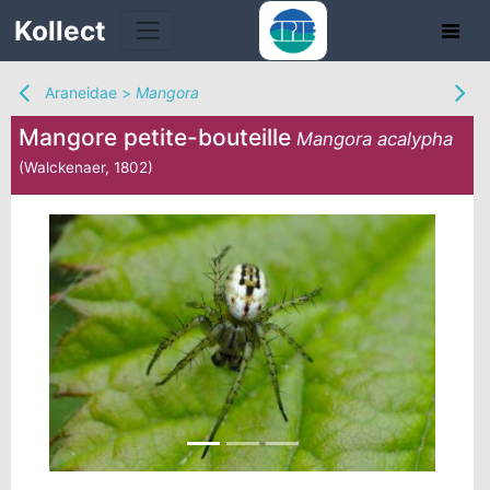
Kollect
Araneidae
>
Mangora
Mangore petite-bouteille
Mangora acalypha
(Walckenaer, 1802)
TÉS
IONS
CHE
TION
DE