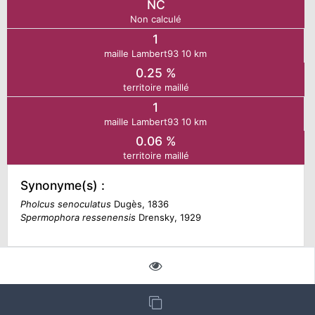
NC
Non calculé
N
1
maille Lambert93 10 km
E
0.25 %
territoire maillé
1
IE
maille Lambert93 10 km
0.06 %
O
territoire maillé
CT
Synonyme(s) :
Pholcus senoculatus
Dugès, 1836
Spermophora ressenensis
Drensky, 1929