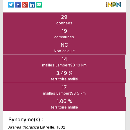
N
29
données
E
19
communes
IE
NC
Non calculé
O
14
mailles Lambert93 10 km
3.49 %
CT
territoire maillé
17
mailles Lambert93 5 km
1.06 %
territoire maillé
Synonyme(s) :
Aranea thoracica
Latreille, 1802