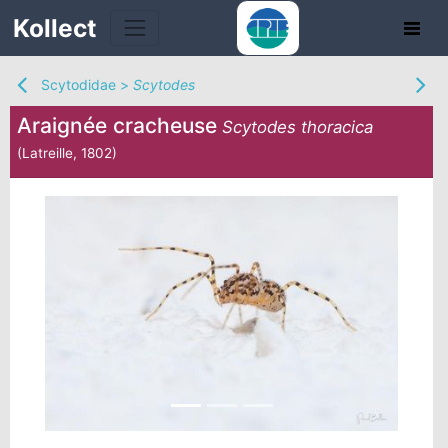
Kollect
Scytodidae
>
Scytodes
Araignée cracheuse
Scytodes thoracica
(Latreille, 1802)
TÉS
IONS
CHE
TION
DE