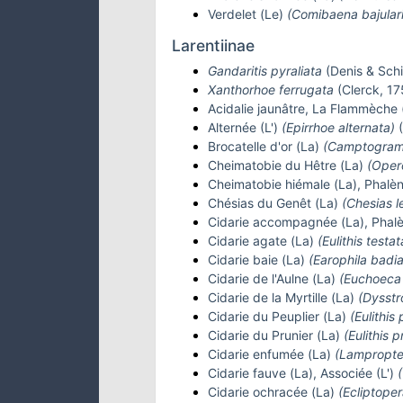
Verdelet (Le)
(Comibaena bajulari
Larentiinae
Gandaritis pyraliata
(Denis & Schi
Xanthorhoe ferrugata
(Clerck, 17
Acidalie jaunâtre, La Flammèche
Alternée (L')
(Epirrhoe alternata)
(
Brocatelle d'or (La)
(Camptogramm
Cheimatobie du Hêtre (La)
(Oper
Cheimatobie hiémale (La), Phalè
Chésias du Genêt (La)
(Chesias l
Cidarie accompagnée (La), Phalè
Cidarie agate (La)
(Eulithis testat
Cidarie baie (La)
(Earophila badia
Cidarie de l'Aulne (La)
(Euchoeca 
Cidarie de la Myrtille (La)
(Dysstr
Cidarie du Peuplier (La)
(Eulithis
Cidarie du Prunier (La)
(Eulithis 
Cidarie enfumée (La)
(Lampropte
Cidarie fauve (La), Associée (L')
(
Cidarie ochracée (La)
(Ecliptoper