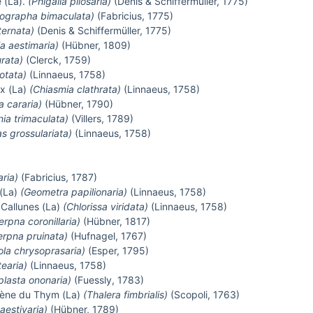
e (La).
(Phigalia pilosaria)
(Denis & Schiffermüller, 1775)
ographa bimaculata)
(Fabricius, 1775)
ternata)
(Denis & Schiffermüller, 1775)
a aestimaria)
(Hübner, 1809)
urata)
(Clerck, 1759)
otata)
(Linnaeus, 1758)
x (La)
(Chiasmia clathrata)
(Linnaeus, 1758)
a cararia)
(Hübner, 1790)
ia trimaculata)
(Villers, 1789)
s grossulariata)
(Linnaeus, 1758)
ria)
(Fabricius, 1787)
 (La)
(Geometra papilionaria)
(Linnaeus, 1758)
 Callunes (La)
(Chlorissa viridata)
(Linnaeus, 1758)
rpna coronillaria)
(Hübner, 1817)
rpna pruinata)
(Hufnagel, 1767)
ola chrysoprasaria)
(Esper, 1795)
tearia)
(Linnaeus, 1758)
plasta ononaria)
(Fuessly, 1783)
alène du Thym (La)
(Thalera fimbrialis)
(Scopoli, 1763)
aestivaria)
(Hübner, 1789)