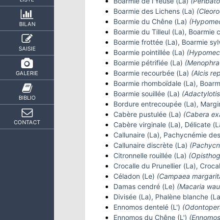
Boarmie de l'Yeuse (La)
(Peribato
Boarmie des Lichens (La)
(Cleoro
Boarmie du Chêne (La)
(Hypomeci
BILAN
Boarmie du Tilleul (La), Boarmie
Boarmie frottée (La), Boarmie sy
SAISIE
Boarmie pointillée (La)
(Hypomecis
Boarmie pétrifiée (La)
(Menophra 
Boarmie recourbée (La)
(Alcis re
GALERIE
Boarmie rhomboïdale (La), Boar
Boarmie souillée (La)
(Adactyloti
BIBLIO
Bordure entrecoupée (La), Margi
Cabère pustulée (La)
(Cabera ex
CONTACT
Cabère virginale (La), Délicate (
Callunaire (La), Pachycnémie des
Callunaire discrète (La)
(Pachycne
Citronnelle rouillée (La)
(Opisthogr
Crocalle du Prunellier (La), Croca
Céladon (Le)
(Campaea margarita
Damas cendré (Le)
(Macaria wau
Divisée (La), Phalène blanche (La
Ennomos dentelé (L')
(Odontoper
Ennomos du Chêne (L')
(Ennomos 