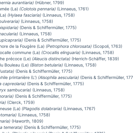
ernia aurantiaria)
(Hübner, 1799)
lumée (La)
(Colotois pennaria)
(Linnaeus, 1761)
(La)
(Hylaea fasciaria)
(Linnaeus, 1758)
pulveraria)
(Linnaeus, 1758)
ispidaria)
(Denis & Schiffermüller, 1775)
acularia)
(Linnaeus, 1758)
upicapraria)
(Denis & Schiffermüller, 1775)
phore de la Fougère (La)
(Petrophora chlorosata)
(Scopoli, 1763)
rocalle commune (La)
(Crocallis elinguaria)
(Linnaeus, 1758)
phe précoce (Le)
(Aleucis distinctata)
(Herrich-Schäffer, 1839)
du Bouleau (Le)
(Biston betularia)
(Linnaeus, 1758)
dustata)
(Denis & Schiffermüller, 1775)
ile printanière (L')
(Alsophila aescularia)
(Denis & Schiffermüller, 17
a capreolaria)
(Denis & Schiffermüller, 1775)
ryx sambucaria)
(Linnaeus, 1758)
noraria)
(Denis & Schiffermüller, 1775)
ria)
(Clerck, 1759)
gneuse (La)
(Plagodis dolabraria)
(Linnaeus, 1767)
tomaria)
(Linnaeus, 1758)
maria)
(Haworth, 1809)
a temerata)
(Denis & Schiffermüller, 1775)