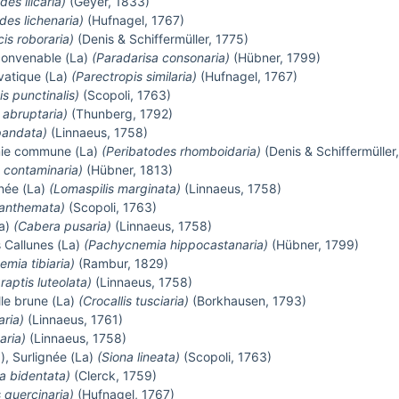
des ilicaria)
(Geyer, 1833)
des lichenaria)
(Hufnagel, 1767)
s roboraria)
(Denis & Schiffermüller, 1775)
 convenable (La)
(Paradarisa consonaria)
(Hübner, 1799)
lvatique (La)
(Parectropis similaria)
(Hufnagel, 1767)
 punctinalis)
(Scopoli, 1763)
abruptaria)
(Thunberg, 1792)
pandata)
(Linnaeus, 1758)
mie commune (La)
(Peribatodes rhomboidaria)
(Denis & Schiffermüller
s contaminaria)
(Hübner, 1813)
née (La)
(Lomaspilis marginata)
(Linnaeus, 1758)
anthemata)
(Scopoli, 1763)
La)
(Cabera pusaria)
(Linnaeus, 1758)
 Callunes (La)
(Pachycnemia hippocastanaria)
(Hübner, 1799)
mia tibiaria)
(Rambur, 1829)
aptis luteolata)
(Linnaeus, 1758)
lle brune (La)
(Crocallis tusciaria)
(Borkhausen, 1793)
ria)
(Linnaeus, 1761)
aria)
(Linnaeus, 1758)
), Surlignée (La)
(Siona lineata)
(Scopoli, 1763)
a bidentata)
(Clerck, 1759)
quercinaria)
(Hufnagel, 1767)