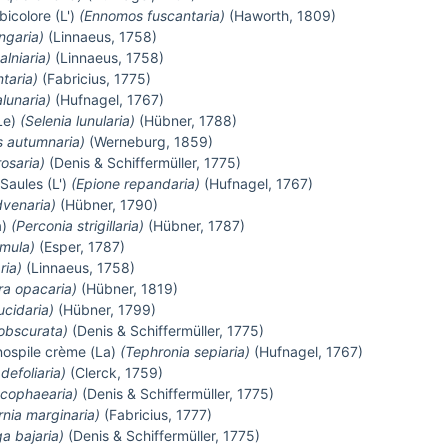
icolore (L')
(Ennomos fuscantaria)
(Haworth, 1809)
ngaria)
(Linnaeus, 1758)
lniaria)
(Linnaeus, 1758)
taria)
(Fabricius, 1775)
alunaria)
(Hufnagel, 1767)
(Le)
(Selenia lunularia)
(Hübner, 1788)
 autumnaria)
(Werneburg, 1859)
osaria)
(Denis & Schiffermüller, 1775)
Saules (L')
(Epione repandaria)
(Hufnagel, 1767)
venaria)
(Hübner, 1790)
a)
(Perconia strigillaria)
(Hübner, 1787)
amula)
(Esper, 1787)
ria)
(Linnaeus, 1758)
a opacaria)
(Hübner, 1819)
cidaria)
(Hübner, 1799)
obscurata)
(Denis & Schiffermüller, 1775)
ospile crème (La)
(Tephronia sepiaria)
(Hufnagel, 1767)
defoliaria)
(Clerck, 1759)
ucophaearia)
(Denis & Schiffermüller, 1775)
rnia marginaria)
(Fabricius, 1777)
a bajaria)
(Denis & Schiffermüller, 1775)