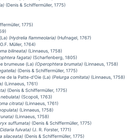
a)
(Denis & Schiffermüller, 1775)
ffermüller, 1775)
59)
 (La)
(Hydrelia flammeolaria)
(Hufnagel, 1767)
O.F. Müller, 1764)
a bilineata)
(Linnaeus, 1758)
ophtera fagata)
(Scharfenberg, 1805)
ne brumeuse (La)
(Operophtera brumata)
(Linnaeus, 1758)
egatella)
(Denis & Schiffermüller, 1775)
ne de la Patte-d'Oie (La)
(Pelurga comitata)
(Linnaeus, 1758)
a)
(Linnaeus, 1761)
ta)
(Denis & Schiffermüller, 1775)
nebulata)
(Scopoli, 1763)
oma citrata)
(Linnaeus, 1761)
 populata)
(Linnaeus, 1758)
prunata)
(Linnaeus, 1758)
ryx suffumata)
(Denis & Schiffermüller, 1775)
Cidaria fulvata)
(J. R. Forster, 1771)
a silaceata)
(Denis & Schiffermüller, 1775)