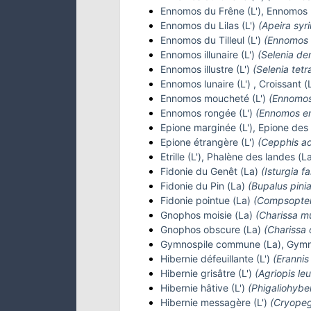
Ennomos du Frêne (L'), Ennomos b
Ennomos du Lilas (L')
(Apeira syri
Ennomos du Tilleul (L')
(Ennomos a
Ennomos illunaire (L')
(Selenia den
Ennomos illustre (L')
(Selenia tetr
Ennomos lunaire (L') , Croissant 
Ennomos moucheté (L')
(Ennomos
Ennomos rongée (L')
(Ennomos er
Epione marginée (L'), Epione des 
Epione étrangère (L')
(Cepphis ad
Etrille (L'), Phalène des landes (L
Fidonie du Genêt (La)
(Isturgia f
Fidonie du Pin (La)
(Bupalus pinia
Fidonie pointue (La)
(Compsopter
Gnophos moisie (La)
(Charissa mu
Gnophos obscure (La)
(Charissa 
Gymnospile commune (La), Gymn
Hibernie défeuillante (L')
(Erannis 
Hibernie grisâtre (L')
(Agriopis le
Hibernie hâtive (L')
(Phigaliohybe
Hibernie messagère (L')
(Cryopeg