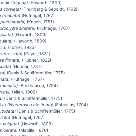
multistrigaria)
(Haworth, 1809)
s corylata)
(Thunberg & Sebaldt, 1792)
 truncata)
(Hufnagel, 1767)
pectinataria)
(Knoch, 1781)
oroclysta siterata)
(Hufnagel, 1767)
gulata)
(Haworth, 1809)
gulata)
(Haworth, 1809)
ica)
(Turner, 1925)
cupressata)
(Geyer, 1831)
ra firmata)
(Hübner, 1822)
scata)
(Hübner, 1787)
ta)
(Denis & Schiffermüller, 1775)
nata)
(Hufnagel, 1767)
utumnata)
(Borkhausen, 1794)
ristyi)
(Allen, 1906)
a)
(Denis & Schiffermüller, 1775)
(La)
(Nycterosea obstipata)
(Fabricius, 1794)
ubidata)
(Denis & Schiffermüller, 1775)
lata)
(Hufnagel, 1767)
a vulgata)
(Haworth, 1809)
chloerata)
(Mabille, 1870)