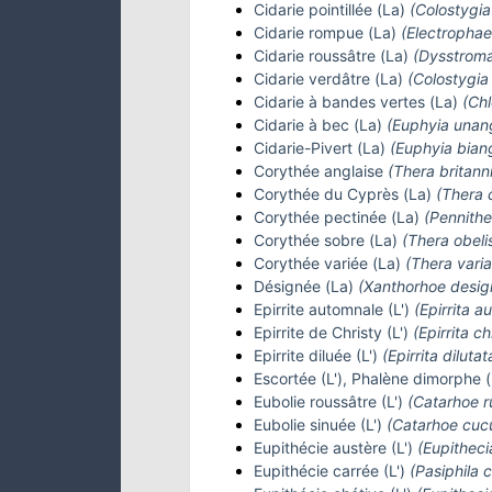
Cidarie pointillée (La)
(Colostygia 
Cidarie rompue (La)
(Electrophae
Cidarie roussâtre (La)
(Dysstroma
Cidarie verdâtre (La)
(Colostygia 
Cidarie à bandes vertes (La)
(Chl
Cidarie à bec (La)
(Euphyia unan
Cidarie-Pivert (La)
(Euphyia bian
Corythée anglaise
(Thera britann
Corythée du Cyprès (La)
(Thera 
Corythée pectinée (La)
(Pennithe
Corythée sobre (La)
(Thera obeli
Corythée variée (La)
(Thera varia
Désignée (La)
(Xanthorhoe desig
Epirrite automnale (L')
(Epirrita a
Epirrite de Christy (L')
(Epirrita ch
Epirrite diluée (L')
(Epirrita dilutat
Escortée (L'), Phalène dimorphe 
Eubolie roussâtre (L')
(Catarhoe r
Eubolie sinuée (L')
(Catarhoe cucu
Eupithécie austère (L')
(Eupitheci
Eupithécie carrée (L')
(Pasiphila 