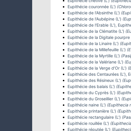
Eupithécie chétive (L')
(Eupithecia
Eupithécie couronnée (L')
(Chloro
Eupithécie de l'Absinthe (L')
(Eupi
Eupithécie de l'Aubépine (L')
(Eup
Eupithécie de l'Erable (L'), Eupith
Eupithécie de la Clématite (L')
(E
Eupithécie de la Digitale pourpre 
Eupithécie de la Linaire (L')
(Eupit
Eupithécie de la Millefeuille (L')
(E
Eupithécie de la Myrtille (L')
(Pasi
Eupithécie de la Valériane (L')
(Eu
Eupithécie de la Verge d'Or (L')
(
Eupithécie des Centaurées (L'), E
Eupithécie des Résineux (L')
(Eupi
Eupithécie des balais (L')
(Eupith
Eupithécie du Cyprès (L')
(Eupith
Eupithécie du Groseillier (L')
(Eupi
Eupithécie naine (L')
(Eupithecia 
Eupithécie printanière (L')
(Eupith
Eupithécie rectangulaire (L')
(Pas
Eupithécie rouillée (L')
(Eupithecia
Eupithécie réputée (L')
(Eupitheci