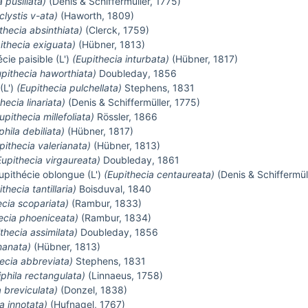
 pusillata)
(Denis & Schiffermüller, 1775)
clystis v-ata)
(Haworth, 1809)
thecia absinthiata)
(Clerck, 1759)
ithecia exiguata)
(Hübner, 1813)
écie paisible (L')
(Eupithecia inturbata)
(Hübner, 1817)
upithecia haworthiata)
Doubleday, 1856
(L')
(Eupithecia pulchellata)
Stephens, 1831
hecia linariata)
(Denis & Schiffermüller, 1775)
upithecia millefoliata)
Rössler, 1866
phila debiliata)
(Hübner, 1817)
pithecia valerianata)
(Hübner, 1813)
Eupithecia virgaureata)
Doubleday, 1861
upithécie oblongue (L')
(Eupithecia centaureata)
(Denis & Schiffermül
thecia tantillaria)
Boisduval, 1840
ecia scopariata)
(Rambur, 1833)
ecia phoeniceata)
(Rambur, 1834)
thecia assimilata)
Doubleday, 1856
nanata)
(Hübner, 1813)
ecia abbreviata)
Stephens, 1831
iphila rectangulata)
(Linnaeus, 1758)
 breviculata)
(Donzel, 1838)
a innotata)
(Hufnagel, 1767)