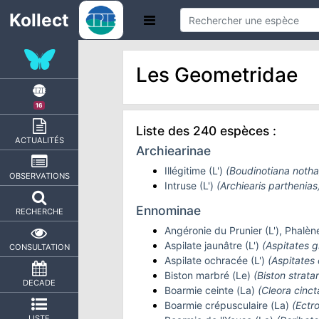
Kollect
Les Geometridae
16
Liste des 240 espèces :
ACTUALITÉS
Archiearinae
Illégitime (L')
(Boudinotiana notha
OBSERVATIONS
Intruse (L')
(Archiearis parthenias
Ennominae
RECHERCHE
Angéronie du Prunier (L'), Phalèn
Aspilate jaunâtre (L')
(Aspitates gi
CONSULTATION
Aspilate ochracée (L')
(Aspitates 
Biston marbré (Le)
(Biston stratar
DECADE
Boarmie ceinte (La)
(Cleora cinct
Boarmie crépusculaire (La)
(Ectr
LISTE