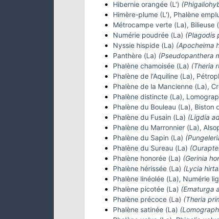
Hibernie orangée (L')
(Phigaliohyb
Himère-plume (L'), Phalène emp
Métrocampe verte (La), Bilieuse 
Numérie poudrée (La)
(Plagodis 
Nyssie hispide (La)
(Apocheima h
Panthère (La)
(Pseudopanthera m
Phalène chamoisée (La)
(Theria r
Phalène de l'Aquiline (La), Pétro
Phalène de la Mancienne (La), C
Phalène distincte (La), Lomogra
Phalène du Bouleau (La), Biston 
Phalène du Fusain (La)
(Ligdia a
Phalène du Marronnier (La), Alsoph
Phalène du Sapin (La)
(Pungeleri
Phalène du Sureau (La)
(Ourapte
Phalène honorée (La)
(Gerinia ho
Phalène hérissée (La)
(Lycia hirta
Phalène linéolée (La), Numérie li
Phalène picotée (La)
(Ematurga a
Phalène précoce (La)
(Theria pri
Phalène satinée (La)
(Lomograph