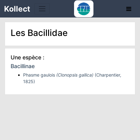
Kollect
Les Bacillidae
Une espèce :
TÉS
Bacillinae
Phasme gaulois
(Clonopsis gallica)
(Charpentier,
IONS
1825)
CHE
TION
DE