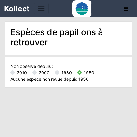
Kollect
Espèces de papillons à
retrouver
TÉS
Non observé depuis :
2010
2000
1980
1950
IONS
Aucune espèce non revue depuis 1950
CHE
TION
DE