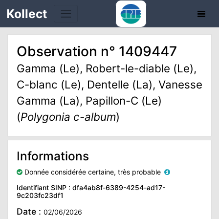
Kollect
Observation n° 1409447
OIRES
Gamma (Le), Robert-le-diable (Le),
C-blanc (Le), Dentelle (La), Vanesse
TÉS
Gamma (La), Papillon-C (Le)
IONS
(
Polygonia c-album
)
CHE
Informations
PHIE
Donnée considérée certaine, très probable
N
Identifiant SINP : dfa4ab8f-6389-4254-ad17-
9c203fc23df1
E
Date :
02/06/2026