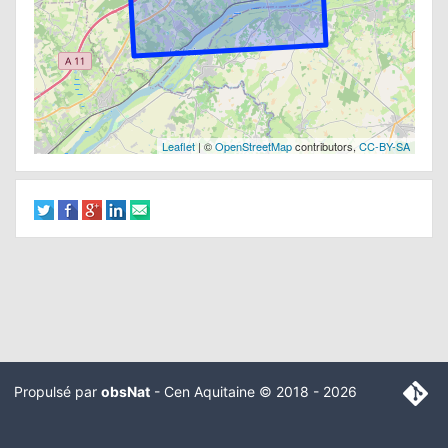
Leaflet
| ©
OpenStreetMap
contributors,
CC-BY-SA
Propulsé par
obsNat
-
Cen Aquitaine
© 2018 - 2026