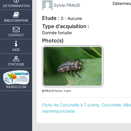
Détermina
Sylvie PRAUD
DÉTERMINATION
Etude :
0 - Aucune
BIBLIOGRAPHIE
Type d'acquisition :
Donnée fortuite
CONTACT
Photo(s)
AIDE
STATIONS
RANDO'CLIM
PRAUD Sylvie - Larve
Fiche de Coccinelle à 7 points, Coccinelle, Bêt
septempunctata
)