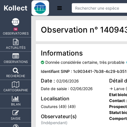
Kollect
Observation n° 1409
16
OBSERVATOIRES
ACTUALITÉS
Informations
Donnée considérée certaine, très probable
OBSERVATIONS
Identifiant SINP : 1c903441-7b38-4c29-b35
RECHERCHE
Date :
Détail 
02/06/2026
Date de saisie : 02/06/2026
→ Larve (
CARTOGRAPHIE
Etat biol
Localisation
Contact 
BILAN
Coutures (49) (49)
Prospect
Statut bi
Observateur(s)
Comport
SAISIE
(Indépendant)