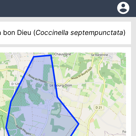
account_circle
à bon Dieu (
Coccinella septempunctata
)