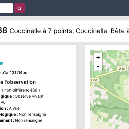
438
Coccinelle à 7 points, Coccinelle, Bête 
+
-
1-b1af1317f4bc
de l'observation
 1 non différencié(s) )
ogique :
Observé vivant
:
Vu
ion :
A vue
ologique :
Non renseigné
ement :
Non renseigné