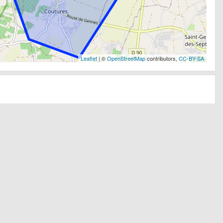
Leaflet
| ©
OpenStreetMap
contributors,
CC-BY-SA