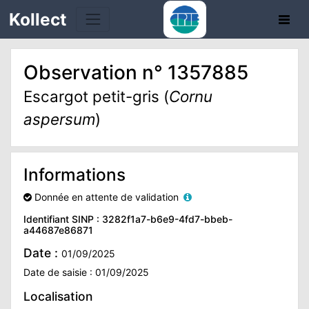
Kollect
Observation n° 1357885
OIRES
Escargot petit-gris (
Cornu
aspersum
)
TÉS
IONS
Informations
CHE
Donnée en attente de validation
Identifiant SINP : 3282f1a7-b6e9-4fd7-bbeb-
PHIE
a44687e86871
Date :
01/09/2025
N
Date de saisie : 01/09/2025
E
Localisation