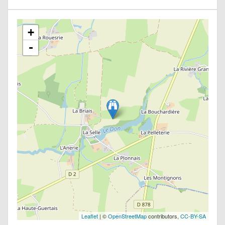
+
-
Leaflet
| ©
OpenStreetMap
contributors,
CC-BY-SA