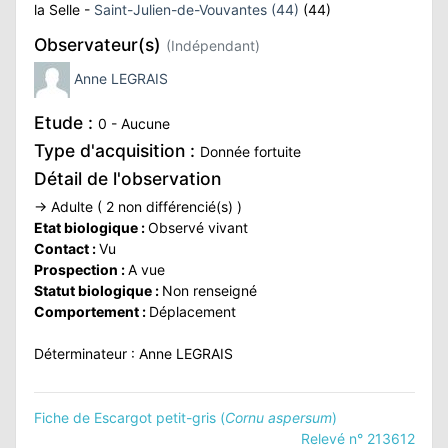
la Selle -
Saint-Julien-de-Vouvantes (44)
(44)
ATION
Observateur(s)
(Indépendant)
APHIE
Anne LEGRAIS
Etude :
CT
0 - Aucune
Type d'acquisition :
Donnée fortuite
Détail de l'observation
→ Adulte ( 2 non différencié(s) )
NS
Etat biologique :
Observé vivant
Contact :
Vu
Prospection :
A vue
Statut biologique :
Non renseigné
LIM
Comportement :
Déplacement
Déterminateur : Anne LEGRAIS
Fiche de Escargot petit-gris (
Cornu aspersum
)
Relevé n° 213612