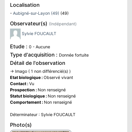
Localisation
ATION
-
Aubigné-sur-Layon (49)
(49)
APHIE
Observateur(s)
(Indépendant)
Sylvie FOUCAULT
CT
Etude :
0 - Aucune
Type d'acquisition :
Donnée fortuite
Détail de l'observation
NS
→ Imago ( 1 non différencié(s) )
Etat biologique :
Observé vivant
Contact :
Vu
LIM
Prospection :
Non renseigné
Statut biologique :
Non renseigné
Comportement :
Non renseigné
Déterminateur : Sylvie FOUCAULT
Photo(s)