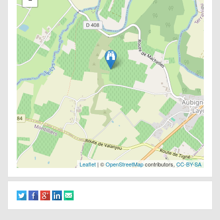
Leaflet
| ©
OpenStreetMap
contributors,
CC-BY-SA