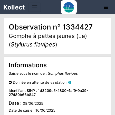
Kollect
Observation n° 1334427
OIRES
Gomphe à pattes jaunes (Le)
(
Stylurus flavipes
)
TÉS
IONS
Informations
CHE
Saisie sous le nom de :
Gomphus flavipes
PHIE
Donnée en attente de validation
Identifiant SINP : 1d3209c5-4800-4af9-9a39-
27d80b66b847
N
Date :
08/06/2025
E
Date de saisie : 16/06/2025