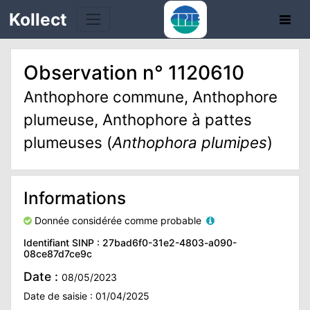
Kollect
Observation n° 1120610
OIRES
Anthophore commune, Anthophore
plumeuse, Anthophore à pattes
TÉS
plumeuses (
Anthophora plumipes
)
IONS
CHE
Informations
Donnée considérée comme probable
PHIE
Identifiant SINP : 27bad6f0-31e2-4803-a090-
08ce87d7ce9c
N
Date :
08/05/2023
E
Date de saisie : 01/04/2025