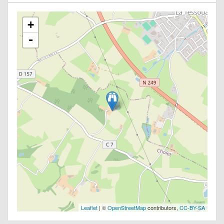
+
-
Leaflet
| ©
OpenStreetMap
contributors,
CC-BY-SA