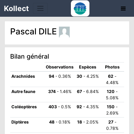
Kollect
Pascal DILE
OIRES
TÉS
Bilan général
IONS
Observations
Espèces
Photos
Arachnides
94
- 0.36%
30
- 4.25%
62
-
CHE
4.48%
Autre faune
374
- 1.46%
67
- 6.84%
120
-
PHIE
5.08%
Coléoptères
403
- 0.5%
92
- 4.35%
150
-
N
2.69%
Diptères
48
- 0.18%
18
- 2.05%
27
-
E
0.78%