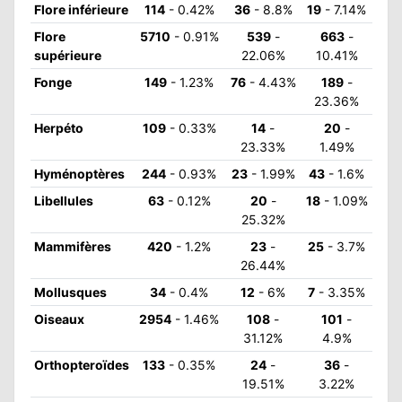
Flore inférieure
114
- 0.42%
36
- 8.8%
19
- 7.14%
ATION
Flore
5710
- 0.91%
539
-
663
-
supérieure
22.06%
10.41%
APHIE
Fonge
149
- 1.23%
76
- 4.43%
189
-
23.36%
CT
Herpéto
109
- 0.33%
14
-
20
-
23.33%
1.49%
Hyménoptères
244
- 0.93%
23
- 1.99%
43
- 1.6%
NS
Libellules
63
- 0.12%
20
-
18
- 1.09%
25.32%
Mammifères
420
- 1.2%
23
-
25
- 3.7%
26.44%
LIM
Mollusques
34
- 0.4%
12
- 6%
7
- 3.35%
Oiseaux
2954
- 1.46%
108
-
101
-
31.12%
4.9%
Orthopteroïdes
133
- 0.35%
24
-
36
-
19.51%
3.22%