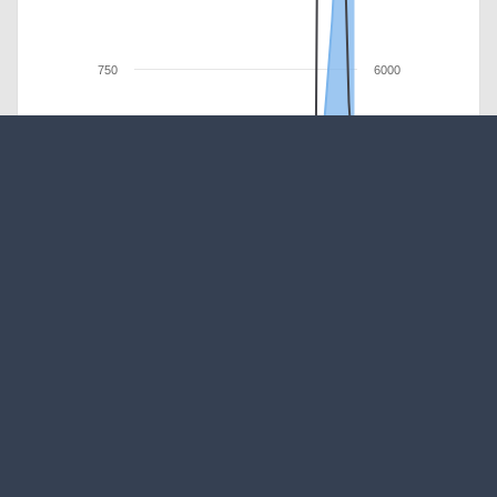
750
6000
500
4000
250
2000
0
0
…
…
…
…
…
…
…
…
…
…
…
…
…
…
…
…
…
…
…
…
…
…
…
…
…
…
…
…
…
…
…
…
…
…
…
…
…
…
…
…
Années
cumul
Nb d'observations