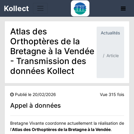
Kollect
Atlas des
Actualités
OIRES
Orthoptères de la
Bretagne à la Vendée
TÉS
Article
- Transmission des
IONS
données Kollect
CHE
Publié le 20/02/2026
Vue 315 fois
PHIE
Appel à données
N
Bretagne Vivante coordonne actuellement la réalisation de
E
l’
Atlas des Orthoptères de la Bretagne à la Vendée
.