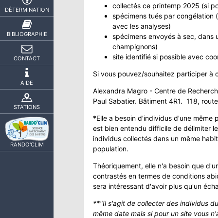
collectés ce printemp 2025 (si p
DÉTERMINATION
spécimens tués par congélation (l'
avec les analyses)
BIBLIOGRAPHIE
spécimens envoyés à sec, dans u
champignons)
site identifié si possible avec c
CONTACT
Si vous pouvez/souhaitez participer à ce
AIDE
Alexandra Magro - Centre de Recherche s
Paul Sabatier. Bâtiment 4R1. 118, rou
STATIONS
*Elle a besoin d'individus d'une même po
est bien entendu difficile de délimiter 
individus collectés dans un même habi
RANDO'CLIM
population.
Théoriquement, elle n'a besoin que d'un 
contrastés en termes de conditions ab
sera intéressant d'avoir plus qu'un échan
**"Il s'agit de collecter des individus d
même date mais si pour un site vous n'a