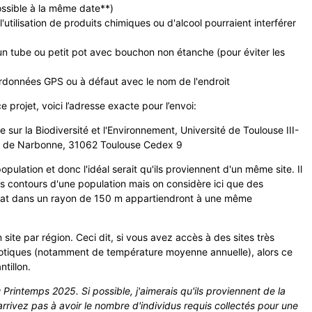
ossible à la même date**)
utilisation de produits chimiques ou d'alcool pourraient interférer
n tube ou petit pot avec bouchon non étanche (pour éviter les
oordonnées GPS ou à défaut avec le nom de l'endroit
 projet, voici l’adresse exacte pour l’envoi:
ur la Biodiversité et l'Environnement, Université de Toulouse III-
te de Narbonne, 31062 Toulouse Cedex 9
pulation et donc l'idéal serait qu'ils proviennent d'un même site. Il
les contours d'une population mais on considère ici que des
tat dans un rayon de 150 m appartiendront à une même
site par région. Ceci dit, si vous avez accès à des sites très
iotiques (notamment de température moyenne annuelle), alors ce
tillon.
u Printemps 2025. Si possible, j'aimerais qu'ils proviennent de la
rrivez pas à avoir le nombre d'individus requis collectés pour une