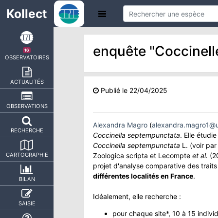
Kollect
enquête "Coccinelle
16
OBSERVATOIRES
ACTUALITÉS
Publié le 22/04/2025
OBSERVATIONS
Alexandra Magro
(
alexandra.magro1@un
RECHERCHE
Coccinella septempunctata
. Elle étud
Coccinella septempunctata
L. (voir pa
Zoologica scripta et Lecompte
et al.
(20
CARTOGRAPHIE
projet d'analyse comparative des trait
différentes localités en France
.
BILAN
Idéalement, elle recherche :
SAISIE
pour chaque site*, 10 à 15 indivi